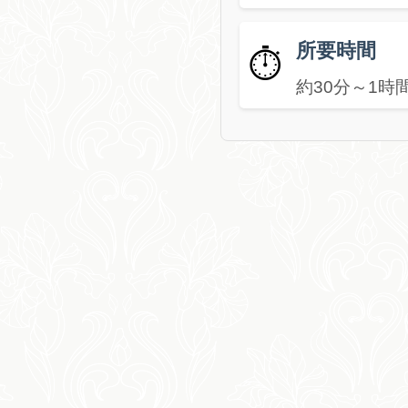
所要時間
⏱️
約30分～1時