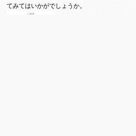
てみてはいかがでしょうか。
湧川商会 シークワーサー ストレート 果汁
100% 360ml 瓶 [ 手摘み収穫 国内加工 台湾産
果汁 シークヮーサー ]