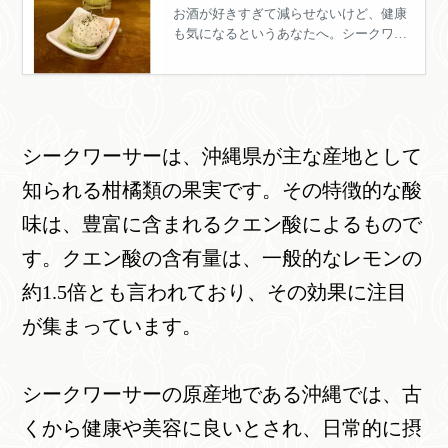
て飲も！」 酒飲みの味
お酒が好きすぎて減らせないけど、健康
も気になるというあなたへ。シークワー
方、シークワーサーの
サーで割った焼酎を飲むようにすれば、
効果とは
あなたの体への負担をマシにできます。
どういう効果があるんでしょうか？
シークワーサーは、沖縄県が主な産地として
知られる柑橘類の果実です。その特徴的な酸
味は、豊富に含まれるクエン酸によるもので
す。クエン酸の含有量は、一般的なレモンの
約1.5倍とも言われており、その効果に注目
が集まっています。
シークワーサーの原産地である沖縄では、古
くから健康や美容に良いとされ、日常的に摂