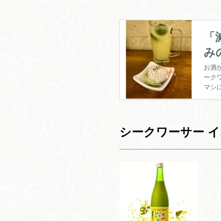
「
み
お酒
ーク
マシ
シークワーサー 