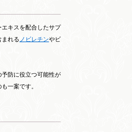
ーエキスを配合したサプ
含まれる
ノビレチン
やビ
の予防に役立つ可能性が
のも一案です。