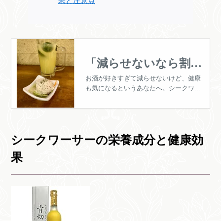
果と注意点
「減らせないなら割っ
て飲も！」 酒飲みの味
お酒が好きすぎて減らせないけど、健康
も気になるというあなたへ。シークワー
方、シークワーサーの
サーで割った焼酎を飲むようにすれば、
効果とは
あなたの体への負担をマシにできます。
どういう効果があるんでしょうか？
シークワーサーの栄養成分と健康効
果