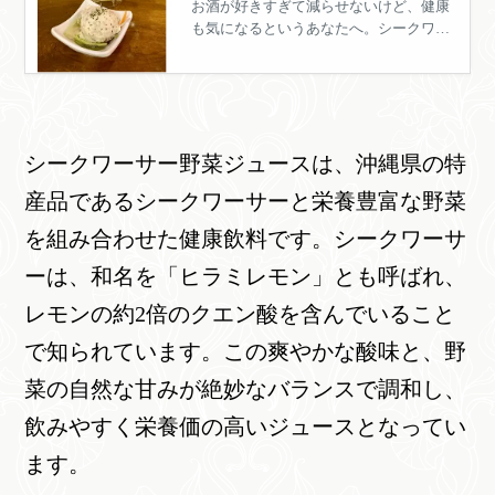
て飲も！」 酒飲みの味
お酒が好きすぎて減らせないけど、健康
も気になるというあなたへ。シークワー
方、シークワーサーの
サーで割った焼酎を飲むようにすれば、
効果とは
あなたの体への負担をマシにできます。
どういう効果があるんでしょうか？
シークワーサー野菜ジュースは、沖縄県の特
産品であるシークワーサーと栄養豊富な野菜
を組み合わせた健康飲料です。シークワーサ
ーは、和名を「ヒラミレモン」とも呼ばれ、
レモンの約2倍のクエン酸を含んでいること
で知られています。この爽やかな酸味と、野
菜の自然な甘みが絶妙なバランスで調和し、
飲みやすく栄養価の高いジュースとなってい
ます。